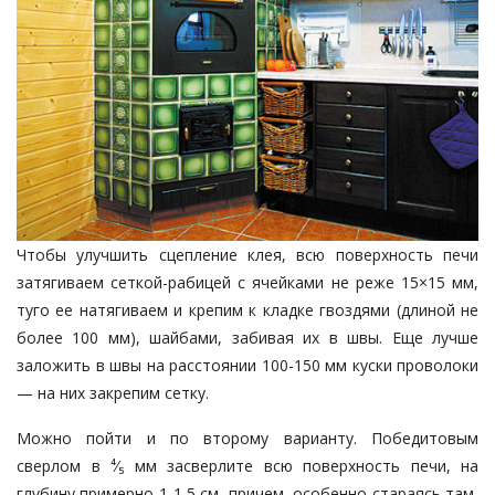
Чтобы улучшить сцепление клея, всю поверхность печи
затягиваем сеткой-рабицей с ячейками не реже 15×15 мм,
туго ее натягиваем и крепим к кладке гвоздями (длиной не
более 100 мм), шайбами, забивая их в швы. Еще лучше
заложить в швы на расстоянии 100-150 мм куски проволоки
— на них закрепим сетку.
Можно пойти и по второму варианту. Победитовым
сверлом в ⁴⁄₅ мм засверлите всю поверхность печи, на
глубину примерно 1-1,5 см, причем, особенно стараясь там,