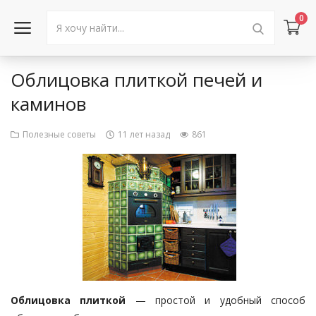
0
Облицовка плиткой печей и
Войти в аккаунт
каминов
Каталог товаров
Полезные советы
11 лет назад
861
Акции
Новости
Статьи
Объявления
Контакты
Облицовка плиткой
— простой и удобный способ
Город: Колумбус