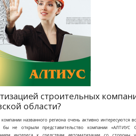
атизацией строительных компан
вской области?
е компании названного региона очень активно интересуются в
ы бы не открыли представительство компании «АЛТИУС 
ением интереса к средствам автоматизации со стороны у