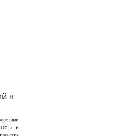
ий в
опросами
СОФТ» в
ральских