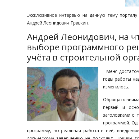
Эксклюзивное интервью на данную тему порталу
Андрей Леонидович Травкин.
Андрей Леонидович, на ч
выборе программного ре
учёта в строительной орг
- Меня достаточ
годы работы на
изменилось.
Обращать внима
первый и осно
заголовками о 
программой. Одн
программу, но реальная работа в ней, внедрение
логическому завершению не подходит. Причин т