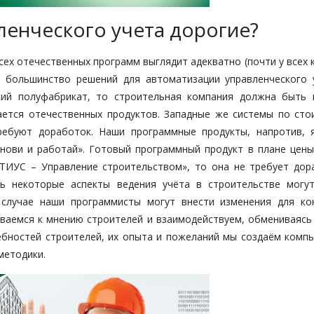
ленческого учета дорогие?
сех отечественных программ выглядит адекватно (почти у всех
о большинство решений для автоматизации управленческого 
кий полуфабрикат, то строительная компания должна быть 
ется отечественных продуктов. Западные же системы по сто
ребуют доработок. Наши программные продукты, напротив, 
нови и работай». Готовый программный продукт в плане цены
ЛТИУС – Управление строительством», то она не требует дор
шь некоторые аспекты ведения учёта в строительстве могу
 случае наши программисты могут внести изменения для ко
шиваемся к мнению строителей и взаимодействуем, обмениваясь
ебностей строителей, их опыта и пожеланий мы создаём комп
 методики.