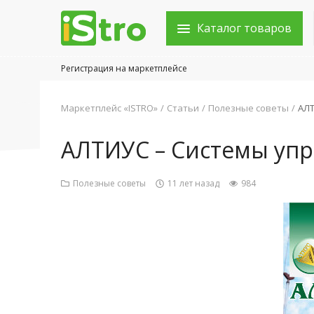
Каталог товаров
Регистрация на маркетплейсе
Войти в аккаунт
Маркетплейс «ISTRO»
Статьи
Полезные советы
АЛТ
Каталог товаров
АЛТИУС – Системы упр
Акции
Полезные советы
11 лет назад
984
Новости
Статьи
Объявления
Контакты
Город: Колумбус