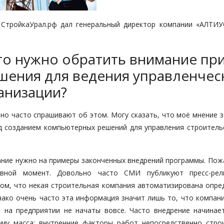
 СтройкаУрал.рф дал генеральный директор компании «АЛТИ
то нужно обратить внимание пр
шения для ведения управленчес
анизации?
но часто спрашивают об этом. Могу сказать, что моё мнение 
д созданием компьютерных решений для управления строитель
ние нужно на примеры законченных внедрений программы. Пожа
вной момент. Довольно часто СМИ публикуют пресс-рел
том, что некая строительная компания автоматизирована опре
ако очень часто эта информация значит лишь то, что компани
 на предприятии не начаты вовсе. Часто внедрение начинает
ому масса: внутренние факторы работ непосредственно стро