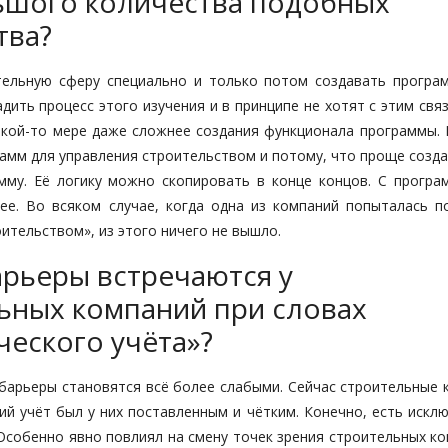
ьшого количества подобных
тва?
тельную сферу специально и только потом создавать програм
дить процесс этого изучения и в принципе не хотят с этим свя
какой-то мере даже сложнее создания функционала программы. 
рамм для управления строительством и потому, что проще созд
мму. Её логику можно скопировать в конце концов. С програ
ее. Во всяком случае, когда одна из компаний попыталась п
тельством», из этого ничего не вышло.
арьеры встречаются у
ьных компаний при словах
ческого учёта»?
 барьеры становятся всё более слабыми. Сейчас строительные 
ий учёт был у них поставленным и чётким. Конечно, есть искл
Особенно явно повлиял на смену точек зрения строительных ко