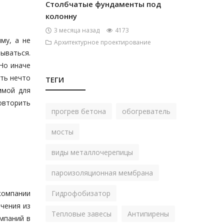
Столбчатые фундаменты под
колонну
3 месяца назад
4173
му, а не
Архитектурное проектирование
зываться.
Но иначе
ать нечто
ТЕГИ
ммой для
овторить
прогрев бетона
обогреватель
мосты
виды металлочерепицы
пароизоляционная мембрана
компании
Гидрофобизатор
ючения из
Тепловые завесы
Антипирены
мпаний в