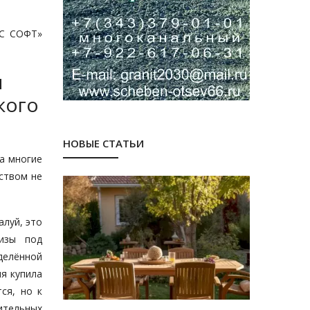
УС СОФТ»
и
кого
НОВЫЕ СТАТЬИ
за многие
ством не
луй, это
изы под
делённой
я купила
ся, но к
ительных