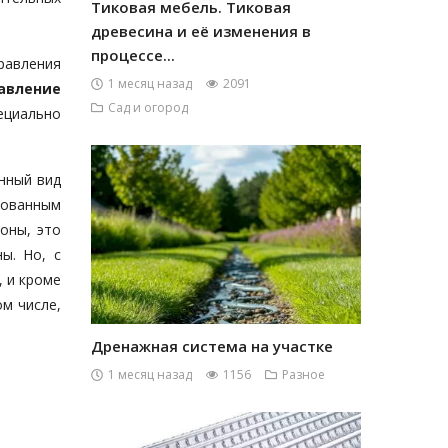
Тиковая мебель. Тиковая
древесина и её изменения в
процессе...
равления
1 месяц назад
2091
авление
Сад и огород
ециально
нный вид
рованным
оны, это
ы. Но, с
, и кроме
ом числе,
Дренажная система на участке
1 месяц назад
1156
Разное