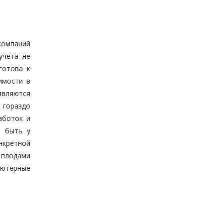
 компаний
учёта не
готова к
имости в
являются
 гораздо
аботок и
т быть у
нкретной
 плодами
ьютерные