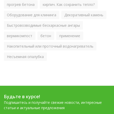
прогрев бетона
кирпич. Как сохранить тепло?
Оборудование для клининга
Декоративный камень
Быстровозводимые бескаркасные ангары
вермикомпост
бетон
применение
Накопительный или проточный водонагреватель
Несъемная опалубка
Будьте в курсе!
Подпишитесь и получайте свежие новости, интересные
статьи и актуальные предложения