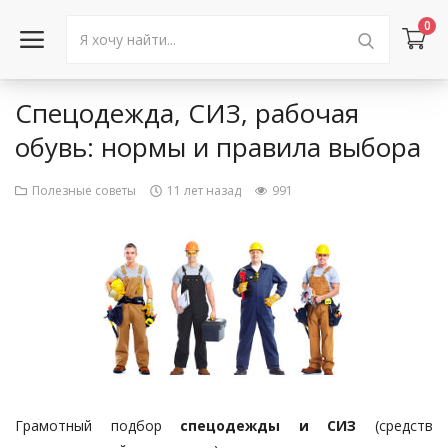
0
Спецодежда, СИЗ, рабочая
Войти в аккаунт
обувь: нормы и правила выбора
Каталог товаров
Полезные советы
11 лет назад
991
Акции
Новости
Статьи
Объявления
Контакты
Грамотный подбор
спецодежды и СИЗ
(средств
Город: Колумбус