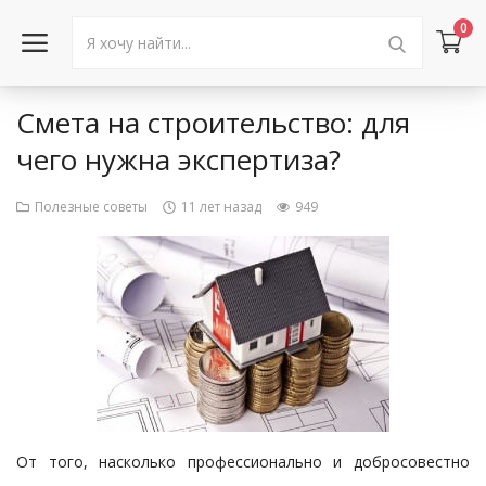
0
Смета на строительство: для
Войти в аккаунт
чего нужна экспертиза?
Каталог товаров
Полезные советы
11 лет назад
949
Акции
Новости
Статьи
Объявления
Контакты
От того, насколько профессионально и добросовестно
Город: Колумбус