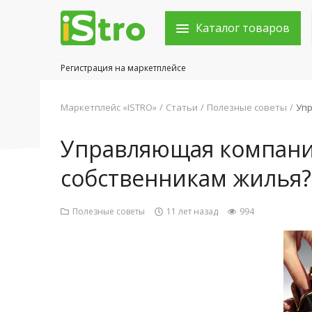
Каталог товаров
Регистрация на маркетплейсе
Войти в аккаунт
Маркетплейс «ISTRO»
Статьи
Полезные советы
Упр
Каталог товаров
Управляющая компания
Акции
собственникам жилья?
Новости
Полезные советы
11 лет назад
994
Статьи
Объявления
Контакты
Город: Колумбус