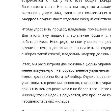
встречается. С ТСЖ у него есть общие принци
банковского счета. Но на этом сходство и зака
оказывать услуги ЖКХ, заключают коллективно
ресурсов
подписывает отдельно каждый собственн
Чтобы упростить процесс, владельцы помещений м
Для этого ему выдают специальные бумаги с 
собственников. Непосредственное управление д
случае не нужно дополнительно платить за содер
выбирая такой способ, владельцы квартир должны 
Итак, мы рассмотрели две основные формы управл
менее популярную - непосредственное управление. 
имеют достаточно богатый выбор. Однако в реальн
участвовать в решении вопросов, связанных с упр
принятым кем-то решением и не более того. Те же 
«никому это не надо». Получается, что проблема кр
пассивности самих жильцов.