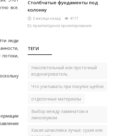
Столбчатые фундаменты под
тно все.
колонну
3 месяца назад
4177
Архитектурное проектирование
Эти люди
анности,
ТЕГИ
 потоки,
Накопительный или проточный
водонагреватель
оскольку
Что учитывать при покупке щебня
,
отделочные материалы
Выбор между ламинатом и
формации
линолеумом
равления
Какая шпаклевка лучше: сухая или