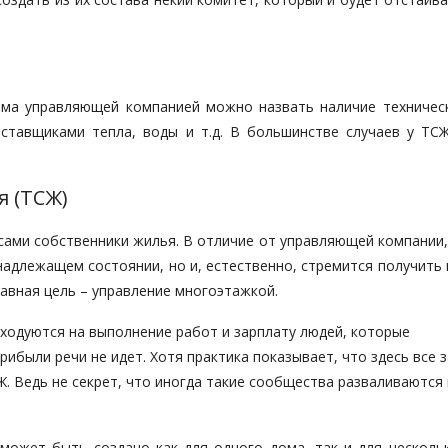
ома управляющей компанией можно назвать наличие техничес
ставщиками тепла, воды и т.д. В большинстве случаев у ТСЖ
я (ТСЖ)
 сами собственники жилья. В отличие от управляющей компании
адлежащем состоянии, но и, естественно, стремится получить 
авная цель – управление многоэтажкой.
сходуются на выполнение работ и зарплату людей, которые
ибыли речи не идет. Хотя практика показывает, что здесь все 
. Ведь не секрет, что иногда такие сообщества разваливаются 
 может быть создано как для одного дома, так и для нескольк