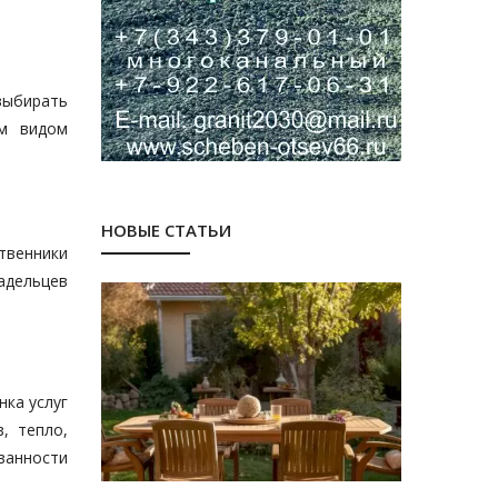
выбирать
ым видом
НОВЫЕ СТАТЬИ
твенники
адельцев
ка услуг
, тепло,
язанности