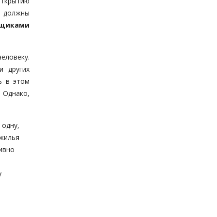
открытию
м должны
вщиками
еловеку.
и других
ь в этом
 Однако,
 одну,
 жилья
ивно
у