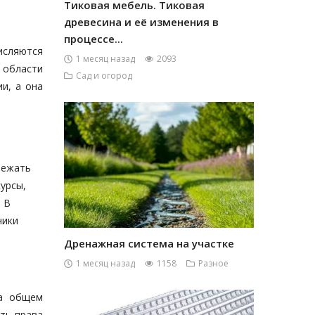
Тиковая мебель. Тиковая
древесина и её изменения в
процессе...
числяются
1 месяц назад
2093
 области
Сад и огород
и, а она
бежать
сурсы,
. В
ники
Дренажная система на участке
1 месяц назад
1158
Разное
на общем
ать права