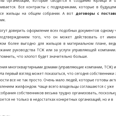
пы организации, которые сводятся к созданию юрлица и 
нчивается. Все контракты с подрядчиками, которые в будуще
 все жильцы на общем собрании. А вот
договоры с поста
ик.
огут доверить оформление всех подобных документов одному ч
подтверждением того, что он может действовать от имен
омом более выгодно для жильцов в материальном плане, вед
жание руководства ТСЖ или за услуги управляющей компании.
помнить, что хлопот будет значительно больше.
ения многоквартирными домами (управляющие компании, ТСЖ) и
На первый взгляд может показаться, что сегодня собственники
ости все не так просто. Очень мало людей, которые готовы акт
авлением жилфондом. Чаще всего владельцы соглашаются с уже
собрания собственников весьма трудно организовать, поскольк
оется не только в недостатках конкретных организаций, но и в