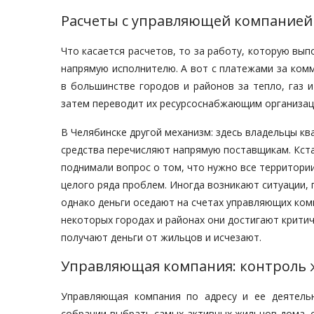
Расчеты с управляющей компанией
Что касается расчетов, то за работу, которую вы
напрямую исполнителю. А вот с платежами за комм
в большинстве городов и районов за тепло, газ 
затем переводит их ресурсоснабжающим организац
В Челябинске другой механизм: здесь владельцы кв
средства перечисляют напрямую поставщикам. Кст
поднимали вопрос о том, что нужно все территории
целого ряда проблем. Иногда возникают ситуации, п
однако деньги оседают на счетах управляющих комп
некоторых городах и районах они достигают критич
получают деньги от жильцов и исчезают.
Управляющая компания: контроль
Управляющая компания по адресу и ее деятель
собрании выбрать самых активных жильцов дома, с