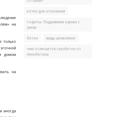
готовая?
котел для отопления
блюдение
Софиты. Подшиваем карниз с
блем» на
умом
бетон
виды шпаклевок
е только
таточной
чем отличается газобетон от
пенобетона
ым домом
овать на
и иногда