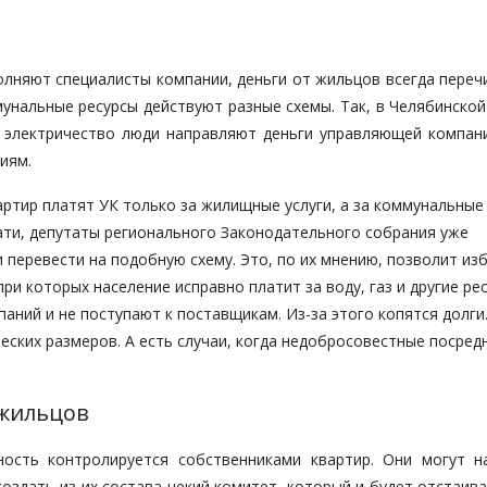
полняют специалисты компании, деньги от жильцов всегда пере
унальные ресурсы действуют разные схемы. Так, в Челябинской
и электричество люди направляют деньги управляющей компани
иям.
артир платят УК только за жилищные услуги, а за коммунальные
ати, депутаты регионального Законодательного собрания уже
 перевести на подобную схему. Это, по их мнению, позволит из
ри которых население исправно платит за воду, газ и другие ре
аний и не поступают к поставщикам. Из-за этого копятся долги
еских размеров. А есть случаи, когда недобросовестные посред
 жильцов
ность контролируется собственниками квартир. Они могут 
оздать из их состава некий комитет, который и будет отстаив