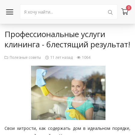
0
Профессиональные услуги
Войти в аккаунт
клининга - блестящий результат!
Каталог товаров
Полезные советы
11 лет назад
1064
Акции
Новости
Статьи
Объявления
Контакты
Свои хитрости, как содержать дом в идеальном порядке,
Город: Колумбус