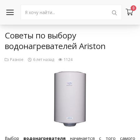
0
Советы по выбору
Войти в аккаунт
водонагревателей Ariston
Каталог товаров
Разное
6 лет назад
1124
Акции
Новости
Статьи
Объявления
Контакты
Выбор
водонагревателя
начинается с того самого
Город: Колумбус