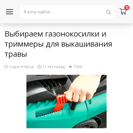
0
Выбираем газонокосилки и
Войти в аккаунт
триммеры для выкашивания
травы
Каталог товаров
Акции
Сад и огород
11 лет назад
1030
Новости
Статьи
Объявления
Контакты
Город: Колумбус