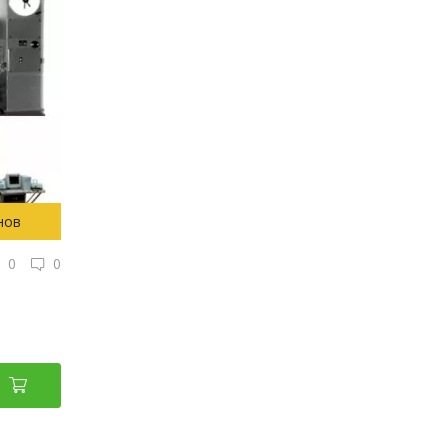
нов
0
0