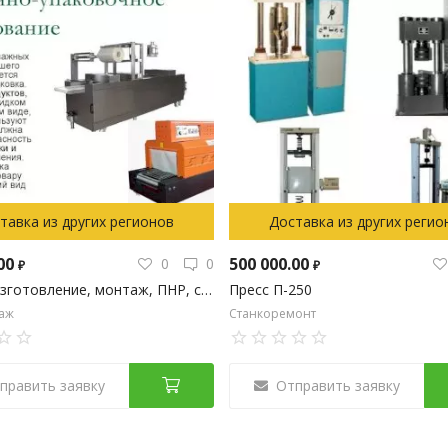
тавка из других регионов
Доставка из других регио
.00
500 000.00
0
0
₽
₽
Проект, изготовление, монтаж, ПНР, сервис оборудования
Пресс П-250
аж
Станкоремонт
править заявку
Отправить заявку