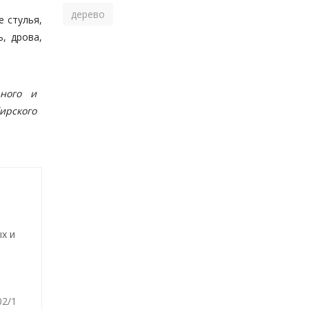
дерево
 стулья,
, дрова,
ьного и
бирского
х и
02/1