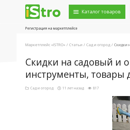
Каталог товаров
Регистрация на маркетплейсе
Войти в аккаунт
Маркетплейс «ISTRO»
Статьи
Сад и огород
Скидки 
Каталог товаров
Скидки на садовый и 
Акции
инструменты, товары 
Новости
Сад и огород
11 лет назад
817
Статьи
Объявления
Контакты
Город: Колумбус