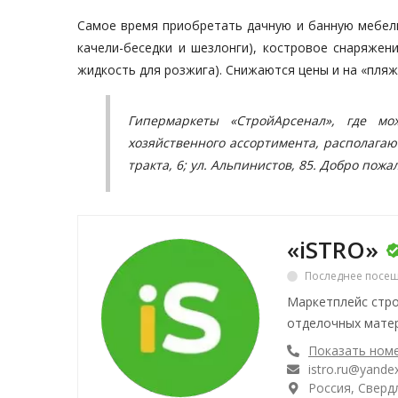
Самое время приобретать дачную и банную мебель 
качели-беседки и шезлонги), костровое снаряжен
жидкость для розжига). Снижаются цены и на «пляж
Гипермаркеты «СтройАрсенал», где м
хозяйственного ассортимента, располагают
тракта, 6; ул. Альпинистов, 85. Добро пожа
«iSTRO»
Последнее посещ
Маркетплейс стро
отделочных матер
Показать ном
istro.ru@yandex
Россия, Свердл