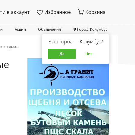
ти в аккаунт
Избранное
Корзина
ти
Акции
Объявления
Город: Колумбус
Ваш город — Колумбус?
ля отдыха
Да
Нет
ые