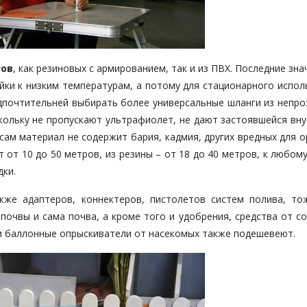
гов
, как резиновых с армированием, так и из ПВХ. Последние зн
ойки к низким температурам, а потому для стационарного испо
едпочтительней выбирать более универсальные шланги из непро
кольку не пропускают ультрафиолет, не дают застоявшейся вну
сам материал не содержит бария, кадмия, других вредных для 
 от 10 до 50 метров, из резины – от 18 до 40 метров, к любому
ки.
кже адаптеров, коннектеров, пистолетов систем полива, то
почвы и сама почва, а кроме того и удобрения, средства от с
 и баллонные опрыскиватели от насекомых также подешевеют.