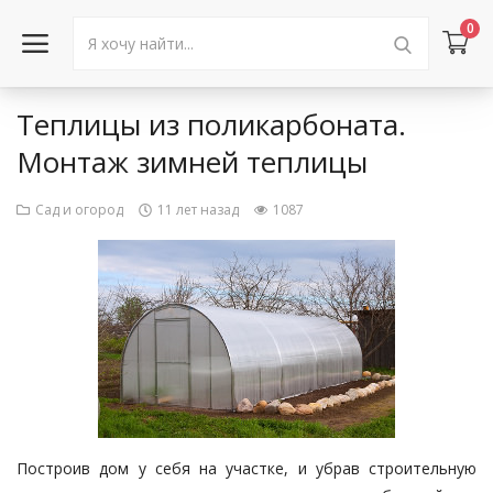
0
Теплицы из поликарбоната.
Войти в аккаунт
Монтаж зимней теплицы
Каталог товаров
Сад и огород
11 лет назад
1087
Акции
Новости
Статьи
Объявления
Контакты
Построив дом у себя на участке, и убрав строительную
Город: Колумбус