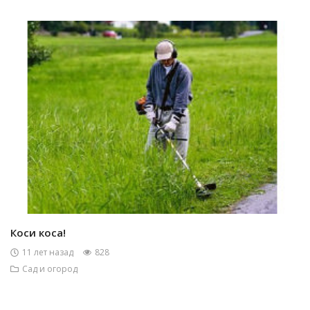
Коси коса!
11 лет назад
828
Сад и огород