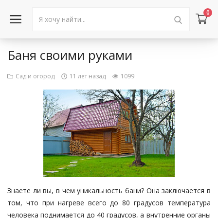
0
Баня своими руками
Войти в аккаунт
Сад и огород
11 лет назад
1099
Каталог товаров
Акции
Новости
Статьи
Объявления
Знаете ли вы, в чем уникальность бани? Она заключается в
Контакты
том, что при нагреве всего до 80 градусов температура
человека поднимается до 40 градусов, а внутренние органы
Город: Колумбус