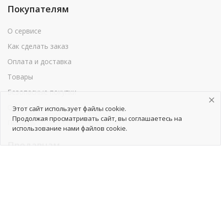
Покупателям
О сервисе
Как сделать заказ
Оплата и доставка
Товары
Безопасные покупки
Обратная связь
Этот сайт использует файлы cookie.
Продолжая просматривать сайт, вы соглашаетесь на
Помощь
использование нами файлов cookie.
Продавцам
Как начать сотрудничество
Тарифы
Как добавить товары
Продвижение товаров