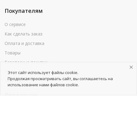
Покупателям
О сервисе
Как сделать заказ
Оплата и доставка
Товары
Безопасные покупки
Обратная связь
Этот сайт использует файлы cookie.
Продолжая просматривать сайт, вы соглашаетесь на
Помощь
использование нами файлов cookie.
Продавцам
Как начать сотрудничество
Тарифы
Как добавить товары