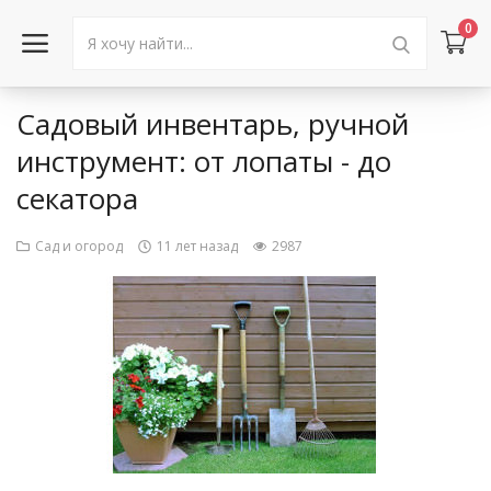
0
Садовый инвентарь, ручной
Войти в аккаунт
инструмент: от лопаты - до
секатора
Каталог товаров
Акции
Сад и огород
11 лет назад
2987
Новости
Статьи
Объявления
Контакты
Город: Колумбус