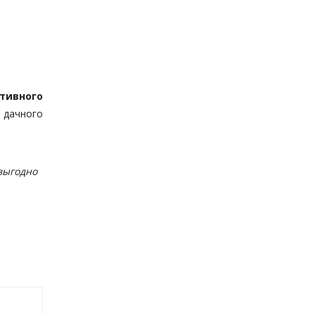
тивного
 дачного
выгодно