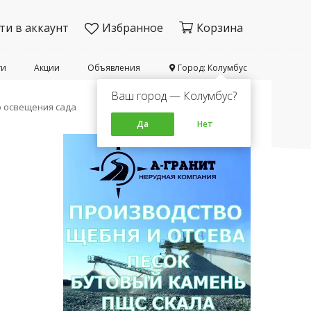
ти в аккаунт
Избранное
Корзина
ти
Акции
Объявления
Город: Колумбус
Ваш город — Колумбус?
о освещения сада
Да
Нет