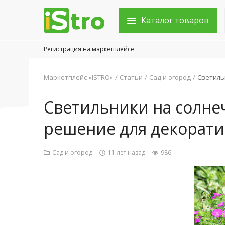
Каталог товаров
Регистрация на маркетплейсе
Войти в аккаунт
Маркетплейс «ISTRO»
Статьи
Сад и огород
Светиль
Каталог товаров
Светильники на солне
Акции
решение для декорати
Новости
Сад и огород
11 лет назад
986
Статьи
Объявления
Контакты
Город: Колумбус