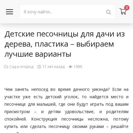
0
Детские песочницы для дачи из
Войти в аккаунт
дерева, пластика – выбираем
лучшие варианты
Каталог товаров
Акции
Сад и огород
11 лет назад
1999
Новости
Чем занять непосед во время дачного уикэнда? Если на
Статьи
участке уже есть детский уголок, то найдется место и
песочнице для малышей, где они будут играть под вашим
Объявления
присмотром – и детям удовольствие, и родителям
спокойней. Конструкция песочницы несложна, потому
Контакты
купить или сделать песочницу своими руками – решайте
Город: Колумбус