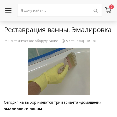
0
Реставрация ванны. Эмалировка
Войти в аккаунт
Сантехническое оборудование
9 лет назад
940
Каталог товаров
Акции
Новости
Статьи
Объявления
Сегодня на выбор имеются три варианта «домашней»
Контакты
эмалировки ванны
.
Город: Колумбус