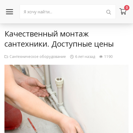
0
Качественный монтаж
Войти в аккаунт
сантехники. Доступные цены
Каталог товаров
Сантехническое оборудование
6 лет назад
1190
Акции
Новости
Статьи
Объявления
Контакты
Город: Колумбус