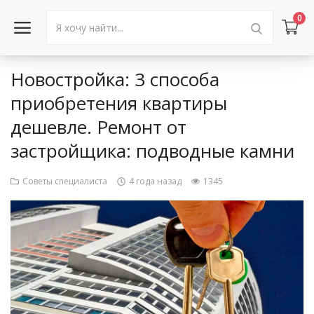
0
Новостройка: 3 способа
Войти в аккаунт
приобретения квартиры
дешевле. Ремонт от
Каталог товаров
застройщика: подводные камни
Акции
Советы специалиста
4 года назад
1345
Новости
Статьи
Объявления
Контакты
Город: Колумбус