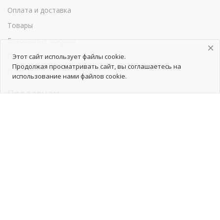
Оплата и доставка
Товары
Безопасные покупки
Обратная связь
Этот сайт использует файлы cookie.
Продолжая просматривать сайт, вы соглашаетесь на
Помощь
использование нами файлов cookie.
Продавцам
Как начать сотрудничество
Тарифы
Как добавить товары
Продвижение товаров
Реклама
Реквизиты