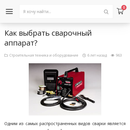
0
Как выбрать сварочный
Войти в аккаунт
аппарат?
Каталог товаров
Строительная техника и оборудование
6 лет назад
963
Акции
Новости
Статьи
Объявления
Контакты
Одним из самых распространенных видов сварки является
Город: Колумбус