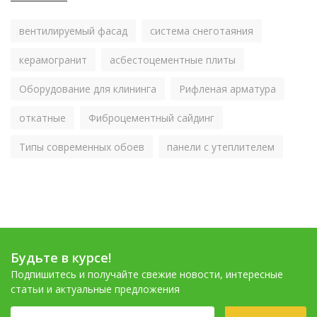
вентилируемый фасад
система снеготаяния
керамогранит
асбестоцементные плиты
Оборудование для клининга
Рифленая арматура
откатные
Фиброцементный сайдинг
Типы современных обоев
панели с утеплителем
Будьте в курсе!
Подпишитесь и получайте свежие новости, интересные
статьи и актуальные предложения