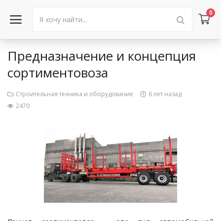
0
Предназначение и концепция
Войти в аккаунт
сортиментовоза
Каталог товаров
Строительная техника и оборудование
6 лет назад
2470
Акции
Новости
Статьи
Объявления
Контакты
Город: Колумбус