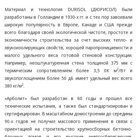
Материал и технология DURISOL (ДЮРИСОЛ) были
разработаны в Голландии в 1930-х гг. и с тех пор завоевали
широкую популярность в Европе, Канаде и США прежде
всего благодаря своей экологической чистоте, простоте и
экономичности строительства за счет высоких тепло- и
звукоизолирующих свойств, хорошей паропроницаемости и
малого удельного веса готовой стеновой конструкции.
Например, неоштукатуренная стена толщиной 375 мм с
2
термическим сопротивлением более 3,5 0К м
/Вт и
звукопоглощением более 50 дБ имеет удельный вес всего
2
380 кг/м
.
«Арболит» был разработан в 60 годы и прошел все
технические испытания, а также был стандартизирован и
сертифицирован. В масштабном домостроении до середины
90-х годов не получил массового применения в связи с
ориентацией на строительство крупносборных бетонно-
блочных домов и его высокие энергосберегающие,