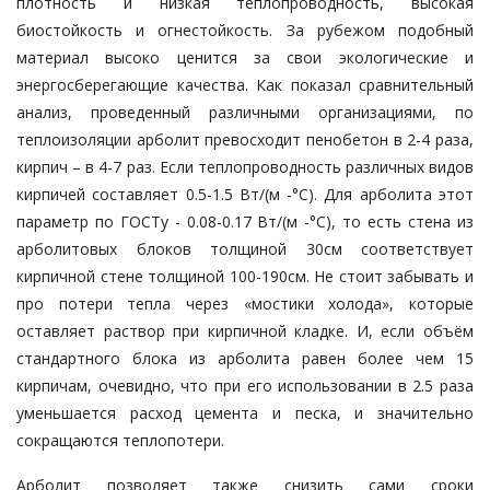
плотность и низкая теплопроводность, высокая
биостойкость и огнестойкость. За рубежом подобный
материал высоко ценится за свои экологические и
энергосберегающие качества. Как показал сравнительный
анализ, проведенный различными организациями, по
теплоизоляции арболит превосходит пенобетон в 2-4 раза,
кирпич – в 4-7 раз. Если теплопроводность различных видов
кирпичей составляет 0.5-1.5 Вт/(м -°С). Для арболита этот
параметр по ГОСТу - 0.08-0.17 Вт/(м -°С), то есть стена из
арболитовых блоков толщиной 30см соответствует
кирпичной стене толщиной 100-190см. Не стоит забывать и
про потери тепла через «мостики холода», которые
оставляет раствор при кирпичной кладке. И, если объём
стандартного блока из арболита равен более чем 15
кирпичам, очевидно, что при его использовании в 2.5 раза
уменьшается расход цемента и песка, и значительно
сокращаются теплопотери.
Арболит позволяет также снизить сами сроки