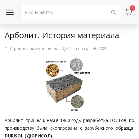
0
Арболит. История материала
Войти в аккаунт
Строительные материалы
9 лет назад
1089
Каталог товаров
Акции
Новости
Статьи
Объявления
Арболит пришел к нам в 1960 годы разработка ГОСТов по
Контакты
производству была скопирована с зарубежного образца
DURISOL (ДЮРИСОЛ).
Город: Колумбус