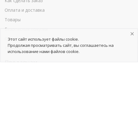
Как сделать заказ
Оплата и доставка
Товары
Безопасные покупки
Обратная связь
Этот сайт использует файлы cookie.
Продолжая просматривать сайт, вы соглашаетесь на
Помощь
использование нами файлов cookie.
Продавцам
Как начать сотрудничество
Тарифы
Как добавить товары
Продвижение товаров
Реклама
Реквизиты