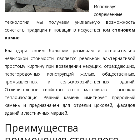
Используя
современные
технологии, мы получаем уникальную возможность
сочетать традиции и новации в искусственном
стеновом
камне
.
Благодаря своим большим размерам и относительно
невысокой стоимости является реальной альтернативой
простому кирпичу при возведении несущих, ограждающих,
перегородочных конструкций жилых, общественных,
промышленных и сельскохозяйственных зданий.
Отличительное свойство этого материала - высокая
теплоизоляция. Рваный камень имитирует природный
камень и предназначен для отделки цоколей, фасадов
зданий и лестничных маршей.
Преимущества
применения стенового