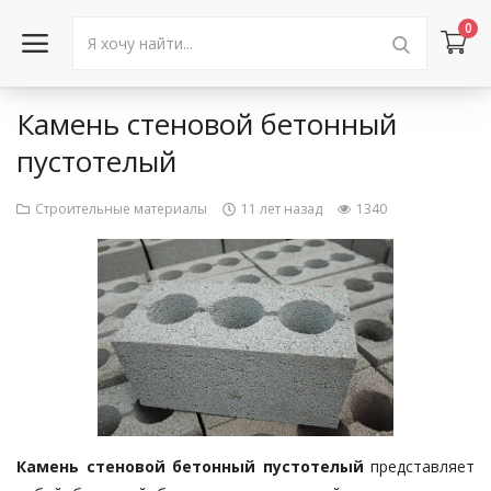
0
Камень стеновой бетонный
Войти в аккаунт
пустотелый
Каталог товаров
Строительные материалы
11 лет назад
1340
Акции
Новости
Статьи
Объявления
Контакты
Камень стеновой бетонный пустотелый
представляет
Город: Колумбус