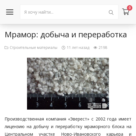
0
Мрамор: добыча и переработка
Войти в аккаунт
Строительные материалы
11 лет назад
2198
Каталог товаров
Акции
Новости
Статьи
Объявления
Производственная компания «Эверест» с 2002 года имеет
Контакты
лицензию на добычу и переработку мраморного блока на
Центральном участке Ново-Ивановского карьера и
Город: Колумбус