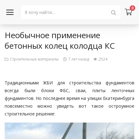
0
Необычное применение
Войти в аккаунт
бетонных колец колодца КС
Каталог товаров
Строительные материалы
7 лет назад
2524
Акции
Новости
Традиционными ЖБИ для строительства фундаментов
всегда были блоки ФБС, сваи, плиты ленточных
Статьи
фундаментов. Но последнее время на улицах Екатеринбурга
повсеместно можно увидеть вот такое остроумное
Объявления
строительное решение:
Контакты
Город: Колумбус