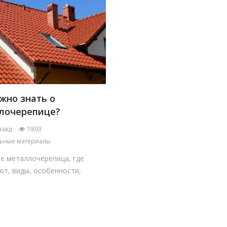
жно знать о
лочерепице?
азад
1893
ьные материалы
е металлочерепица, где
т, виды, особенности,