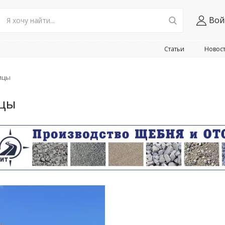
Вой
Статьи
Новос
ицы
ицы