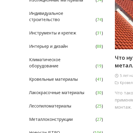
Индивидуальное
строительство
(
74
)
Инструменты и крепеж
(
31
)
Интерьер и дизайн
(
88
)
Что ну
Климатическое
метал
оборудование
(
19
)
5 лет н
Кровельные материалы
(
41
)
Кровел
Лакокрасочные материалы
(
30
)
Что тако
применяю
Лесопиломатериалы
(
25
)
монтаж.
Металлоконструкции
(
27
)
Новости ISTRO
(
106
)