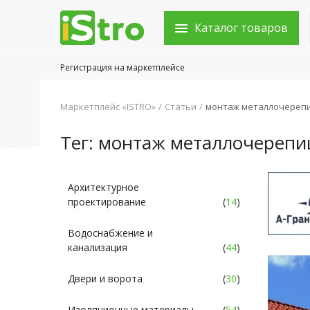
Каталог товаров
Регистрация на маркетплейсе
Войти в аккаунт
Маркетплейс «ISTRO»
Статьи
монтаж металлочереп
Каталог товаров
Тег: монтаж металлочереп
Акции
Новости
Архитектурное
проектирование
(
14
)
Статьи
Водоснабжение и
Объявления
канализация
(
44
)
Контакты
Двери и ворота
(
30
)
Город: Колумбус
Изоляционные материалы
(
54
)