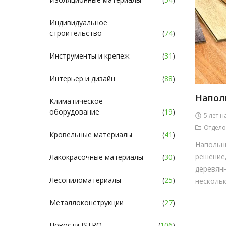
Индивидуальное
строительство
(
74
)
Инструменты и крепеж
(
31
)
Интерьер и дизайн
(
88
)
Напол
Климатическое
оборудование
(
19
)
5 лет н
Отдело
Кровельные материалы
(
41
)
Напольны
решение
Лакокрасочные материалы
(
30
)
деревян
Лесопиломатериалы
(
25
)
несколько
Металлоконструкции
(
27
)
Новости ISTRO
(
106
)