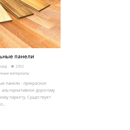
ьные панели
азад
2352
чные материалы
е панели - прекрасное
, альтернативное дорогому
ному паркету. Существует
...