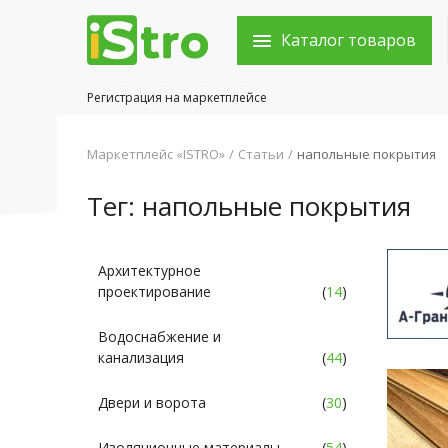
Каталог товаров
Регистрация на маркетплейсе
Войти в аккаунт
Маркетплейс «ISTRO»
Статьи
напольные покрытия
Каталог товаров
Тег: напольные покрытия
Акции
Новости
Архитектурное
проектирование
(
14
)
Статьи
Водоснабжение и
Объявления
канализация
(
44
)
Контакты
Двери и ворота
(
30
)
Город: Колумбус
Изоляционные материалы
(
54
)