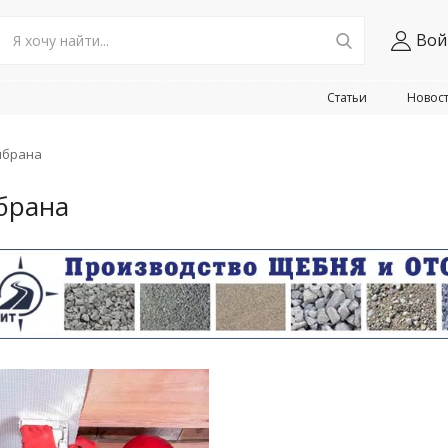
Вой
Статьи
Новос
мбрана
брана