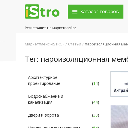
Каталог товаров
Регистрация на маркетплейсе
Войти в аккаунт
Маркетплейс «ISTRO»
Статьи
пароизоляционная ме
Каталог товаров
Тег: пароизоляционная мем
Акции
Новости
Архитектурное
проектирование
(
14
)
Статьи
Водоснабжение и
Объявления
канализация
(
44
)
Контакты
Двери и ворота
(
30
)
Город: Колумбус
Изоляционные материалы
(
54
)