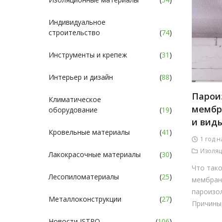
Индивидуальное
строительство
(
74
)
Инструменты и крепеж
(
31
)
Интерьер и дизайн
(
88
)
Парои
Климатическое
мембр
оборудование
(
19
)
и вид
Кровельные материалы
(
41
)
1 год н
Изоля
Лакокрасочные материалы
(
30
)
Что так
Лесопиломатериалы
(
25
)
мембран
пароизо
Металлоконструкции
(
27
)
Причины,
Новости ISTRO
(
106
)