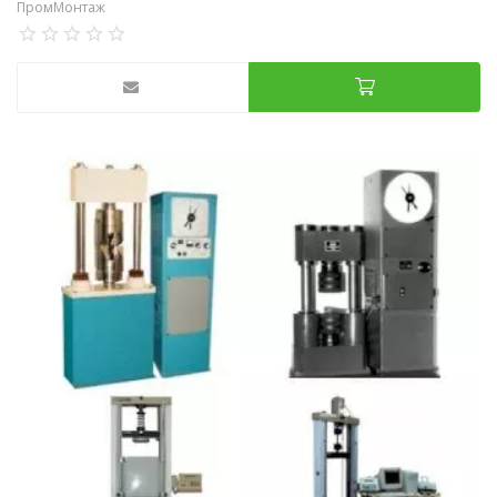
ПромМонтаж