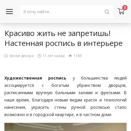
0
Красиво жить не запретишь!
Войти в аккаунт
Настенная роспись в интерьере
Каталог товаров
Уроки декора
11 лет назад
1186
Акции
Новости
Художественная роспись
у большинства людей
ассоциируется с богатым убранством дворцов,
Статьи
расписанными вручную бальными залами и фресками. В
наше время, благодаря новым видам красок и технологий
Объявления
нанесения, украсить стены ручной росписью стало
возможно и в городской квартире, и в частном доме.
Контакты
Город: Колумбус