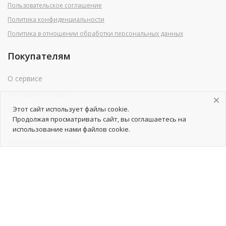
Пользовательское соглашение
Политика конфиденциальности
Политика в отношении обработки персональных данных
Покупателям
О сервисе
Как сделать заказ
Этот сайт использует файлы cookie.
Оплата и доставка
Продолжая просматривать сайт, вы соглашаетесь на
Товары
использование нами файлов cookie.
Безопасные покупки
Обратная связь
Помощь
Продавцам
Как начать сотрудничество