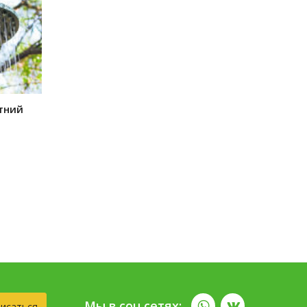
етний
Мы в соц.сетях:
исаться