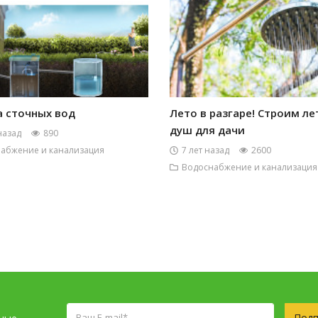
а сточных вод
Лето в разгаре! Строим л
душ для дачи
назад
890
абжение и канализация
7 лет назад
2600
Водоснабжение и канализация
Подп