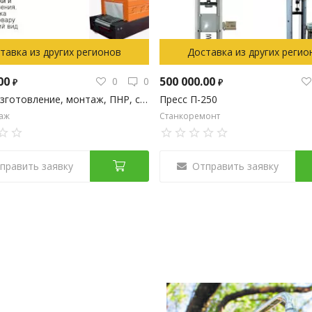
тавка из других регионов
Доставка из других регио
.00
500 000.00
0
0
₽
₽
Проект, изготовление, монтаж, ПНР, сервис оборудования
Пресс П-250
аж
Станкоремонт
править заявку
Отправить заявку