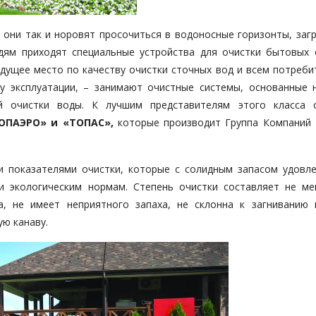
 они так и норовят просочиться в водоносные горизонты, загр
дям приходят специальные устройства для очистки бытовых 
едущее место по качеству очистки сточных вод и всем потреби
ву эксплуатации, – занимают очистные системы, основанные 
й очистки воды. К лучшим представителям этого класса 
ОПАЭРО» и «ТОПАС»,
которые производит Группа Компаний
и показателями очистки, которые с солидным запасом удовл
и экологическим нормам. Степень очистки составляет не ме
а, не имеет неприятного запаха, не склонна к загниванию
ую канаву.