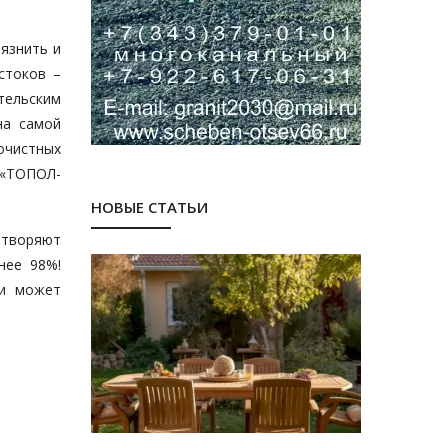
язнить и
стоков –
тельским
на самой
очистных
 «ТОПОЛ-
НОВЫЕ СТАТЬИ
етворяют
нее 98%!
 и может