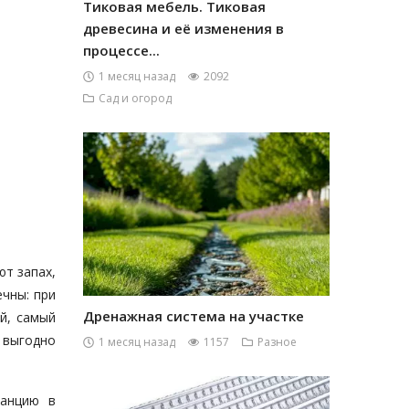
Тиковая мебель. Тиковая
древесина и её изменения в
процессе...
1 месяц назад
2092
Сад и огород
т запах,
чны: при
Дренажная система на участке
й, самый
м выгодно
1 месяц назад
1157
Разное
танцию в