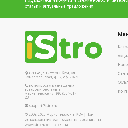
Подпишитесь и получайте свежие новости, интере
статьи и актуальные предложения
Ме
Ката
Акци
Ново
620049, г. Екатеринбург, ул.
Стат
Комсомольская, д. 37, оф. 702/1
Объя
по вопросам размещения
товаров и рекламы в
Конт
маркетплейсе +7 (993) 504-51-
23
support@istro.ru
© 2008-2025 Маркетплейс «ISTRO» | При
использовании материалов гиперссылка на
www.istro.ru обязательна