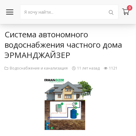
0
Система автономного
Войти в аккаунт
водоснабжения частного дома
ЭРМАНДЖАЙЗЕР
Каталог товаров
Акции
Водоснабжение и канализация
11 лет назад
1121
Новости
Статьи
Объявления
Контакты
Город: Колумбус