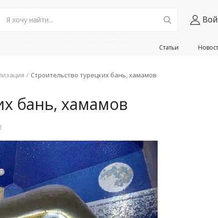
Вой
Статьи
Новос
лизация
Строительство турецких бань, хамамов
их бань, хамамов
2