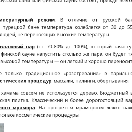
усской бани или финской сауны состоят, прежде всего
мпературный режим
. В отличие от русской ба
 турецкой бане температура колеблется от 30 до 55
 людей, не переносящих высокие температуры.
 влажный пар
(от 70-80% до 100%), который зачаст
 финской сауне напустить столько же пара, он будет 
евысокой температуры — он легкий и хорошо переносит
е только традиционное «разогревание» в парильн
етических процедур
: массажи, пилинги, обертывания.
е хамама совсем не используется дерево. Бюджетный 
кая плитка. Классический и более дорогостоящий ва
ного мрамора
. На прогретом мраморном лежке нах
ся все косметические процедуры.