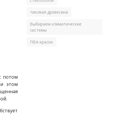
стеклообои
тиковая древесина
Выбираем климатические
системы
ПВА-краски
с потом
ри этом
ищенная
ой.
бствует