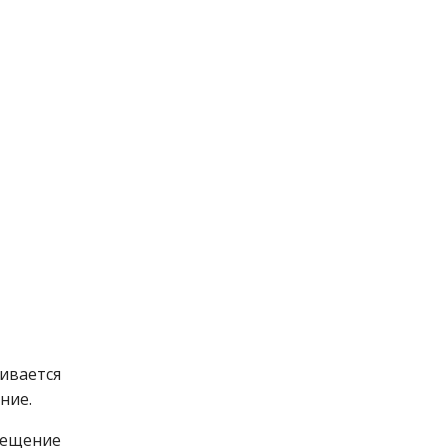
ивается
ние.
сещение