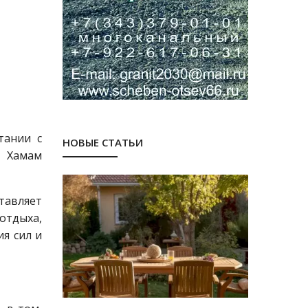
тании с
НОВЫЕ СТАТЬИ
. Хамам
тавляет
 отдыха,
я сил и