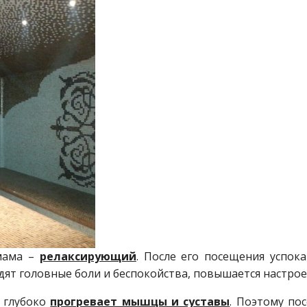
мама –
релаксирующий
. После его посещения успока
одят головные боли и беспокойства, повышается настрое
и глубоко
прогревает мышцы и суставы
. Поэтому по