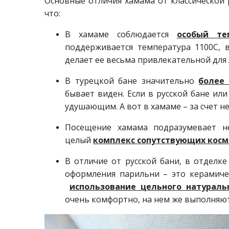
Основные отличия хамама от классической р
что:
В хамаме соблюдается
особый те
поддерживается температура 1100С, в
делает ее весьма привлекательной для
В турецкой бане значительно
более
бывает виден. Если в русской бане или
удушающим. А вот в хамаме – за счет н
Посещение хамама подразумевает н
целый
комплекс сопутствующих косм
В отличие от русской бани, в отделк
оформления парильни – это керамичес
использование
цельного натураль
очень комфортно, на нем же выполняют