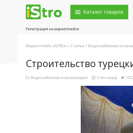
Каталог товаров
Регистрация на маркетплейсе
Войти в аккаунт
Маркетплейс «ISTRO»
Статьи
Водоснабжение и кана
Каталог товаров
Строительство турецк
Акции
Водоснабжение и канализация
9 лет назад
107
Новости
Статьи
Объявления
Контакты
Город: Колумбус