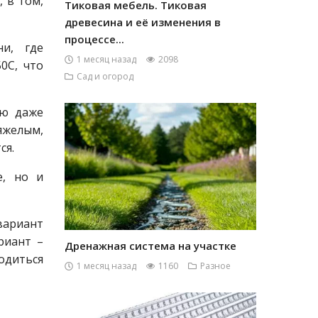
, в том,
Тиковая мебель. Тиковая
древесина и её изменения в
процессе...
ни, где
1 месяц назад
2098
0С, что
Сад и огород
ую даже
тяжелым,
ся.
е, но и
вариант
риант –
Дренажная система на участке
одиться
1 месяц назад
1160
Разное