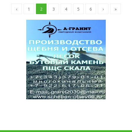
‹
1
2
3
4
5
6
›
»