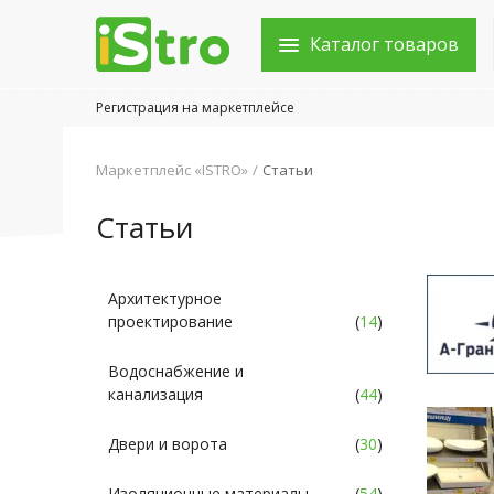
Каталог товаров
Регистрация на маркетплейсе
Войти в аккаунт
Маркетплейс «ISTRO»
Статьи
Каталог товаров
Статьи
Акции
Новости
Архитектурное
проектирование
(
14
)
Статьи
Водоснабжение и
Объявления
канализация
(
44
)
Контакты
Двери и ворота
(
30
)
Город: Колумбус
Изоляционные материалы
(
54
)