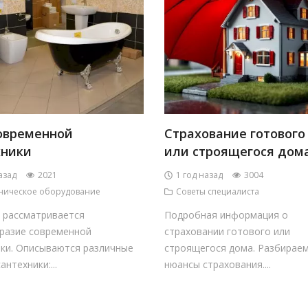
овременной
Страхование готового
хники
или строящегося дом
азад
2021
1 год назад
3004
ническое оборудование
Советы специалиста
е рассматривается
Подробная информация о
разие современной
страховании готового или
ики. Описываются различные
строящегося дома. Разбирае
антехники:...
нюансы страхования....