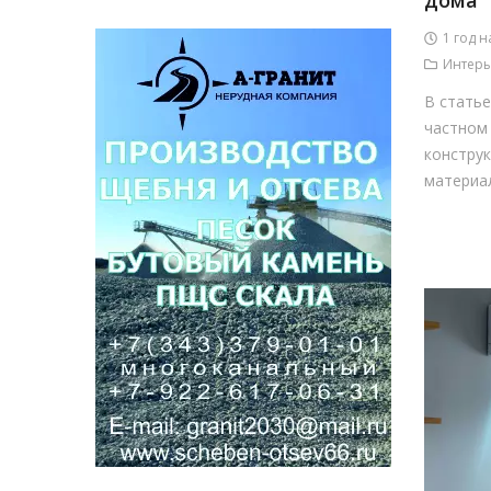
дома
1 год н
Интерь
В статье
частном
конструк
материал