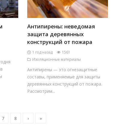
м
Антипирены: неведомая
защита деревянных
конструкций от пожара
1 год назад
1561
Изоляционные материалы
годня
 в
Антипирены — это огнезащитные
ы
составы, применяемые для защиты
деревянных конструкций от пожара.
Рассмотрим...
7
8
›
»