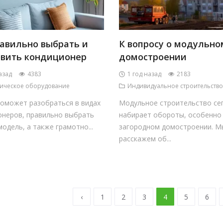
равильно выбрать и
К вопросу о модульно
овить кондиционер
домостроении
азад
4383
1 год назад
2183
ическое оборудование
Индивидуальное строительство
поможет разобраться в видах
Модульное строительство се
онеров, правильно выбрать
набирает обороты, особенно
одель, а также грамотно...
загородном домостроении. М
расскажем об...
‹
1
2
3
4
5
6