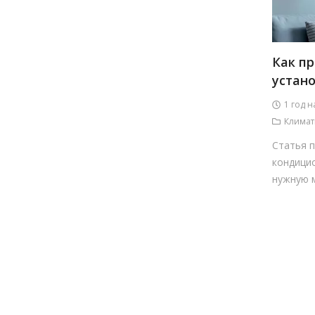
Как п
устан
1 год н
Климат
Статья 
кондици
нужную м