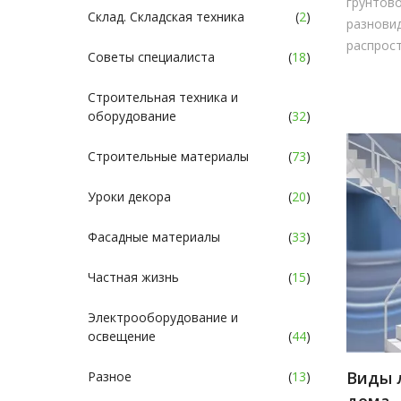
грунтов
Склад. Складская техника
(
2
)
разнови
распрост
Советы специалиста
(
18
)
Строительная техника и
оборудование
(
32
)
Строительные материалы
(
73
)
Уроки декора
(
20
)
Фасадные материалы
(
33
)
Частная жизнь
(
15
)
Электрооборудование и
освещение
(
44
)
Виды 
Разное
(
13
)