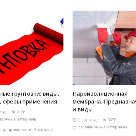
ные грунтовки: виды,
Пароизоляционная
, сферы применения
мембрана. Предназна
и виды
азад
9128
асочные материалы
1 год назад
3070
Изоляционные материалы
фер применения Алкидных