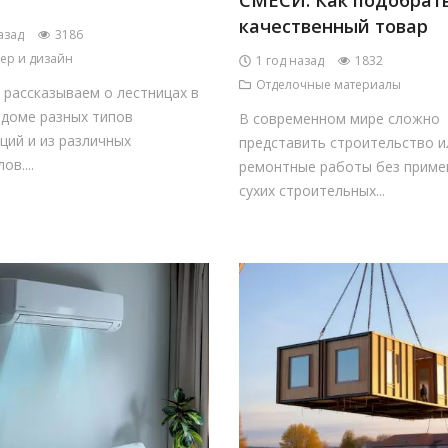
СМЕСИ. Как подобрат
качественный товар
азад
3186
ер и дизайн
1 год назад
1832
Отделочные материалы
 рассказываем о лестницах в
 доме разных типов
В современном мире сложно
ций и из различных
представить строительство и
ов....
ремонтные работы без приме
сухих строительных...