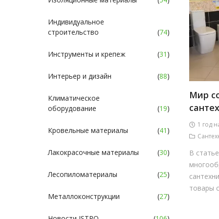
Индивидуальное
строительство
(
74
)
Инструменты и крепеж
(
31
)
Интерьер и дизайн
(
88
)
Мир с
Климатическое
санте
оборудование
(
19
)
1 год н
Кровельные материалы
(
41
)
Сантех
Лакокрасочные материалы
(
30
)
В стать
многооб
Лесопиломатериалы
(
25
)
сантехн
товары с
Металлоконструкции
(
27
)
Новости ISTRO
(
106
)