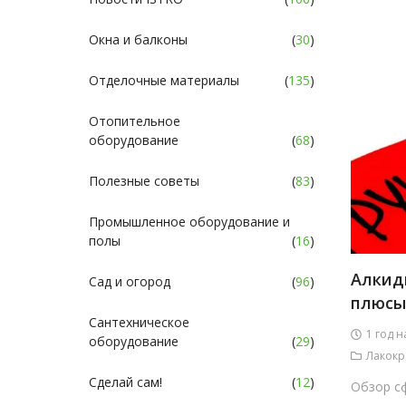
Окна и балконы
(
30
)
Отделочные материалы
(
135
)
Отопительное
оборудование
(
68
)
Полезные советы
(
83
)
Промышленное оборудование и
полы
(
16
)
Алкид
Сад и огород
(
96
)
плюсы
Сантехническое
1 год н
оборудование
(
29
)
Лакокр
Сделай сам!
(
12
)
Обзор с