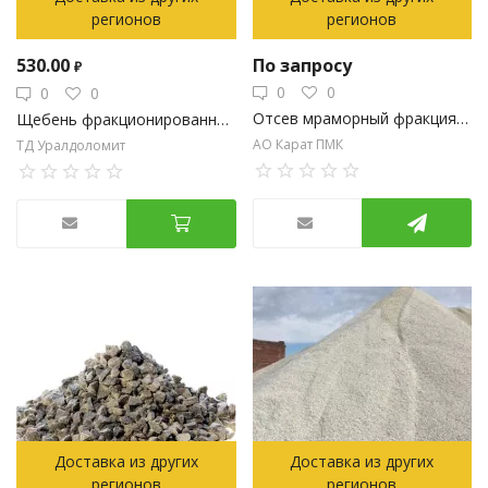
регионов
регионов
530.00
По запросу
₽
0
0
0
0
Отсев мраморный фракция 0-5 ( фасовка: навал,мкр).
Щебень фракционированный 40-70
АО Карат ПМК
ТД Уралдоломит
Доставка из других
Доставка из других
регионов
регионов