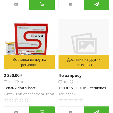
Доставка из других
Доставка из других
регионов
регионов
2 250.00
По запросу
₽
0
0
0
0
Т109Е15 ТРОПИК тепловая завеса, электрическая
Теплый пол silheat
Технодром
Системы электрообогрева Silheat