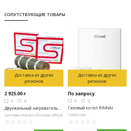
СОПУТСТВУЮЩИЕ ТОВАРЫ
Доставка из других
Доставка из других
регионов
регионов
2 925.00
По запросу
₽
0
0
0
0
Газовый котел RINNAI
Двухжильный нагревательный мат Silheat-150-0,5
ГазМастер
Системы электрообогрева Silheat