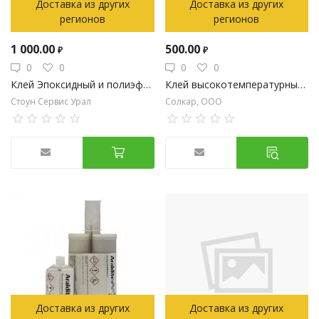
Доставка из других
Доставка из других
регионов
регионов
1 000.00
500.00
₽
₽
0
0
0
0
Клей Эпоксидный и полиэфирный
Клей высокотемпературный КФФГ
Стоун Сервис Урал
Солкар, ООО
Доставка из других
Доставка из других