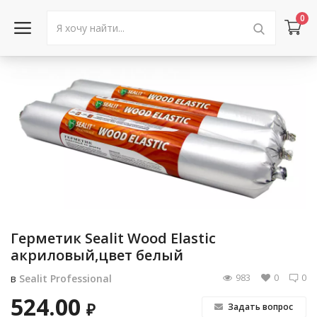
0
Войти в аккаунт
Каталог товаров
Акции
Новости
Статьи
Герметик Sealit Wood Elastic
Объявления
акриловый,цвет белый
983
0
0
в
Sealit Professional
Контакты
524.00
₽
Задать вопрос
Город: Колумбус