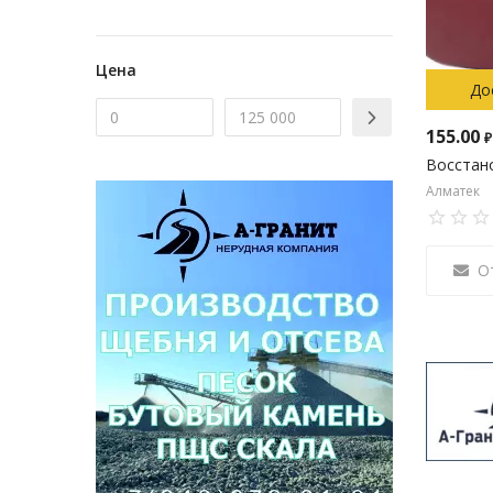
Цена
До
155.00
₽
Восстан
Алматек
О