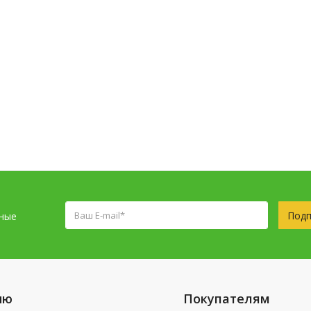
Подп
сные
ню
Покупателям