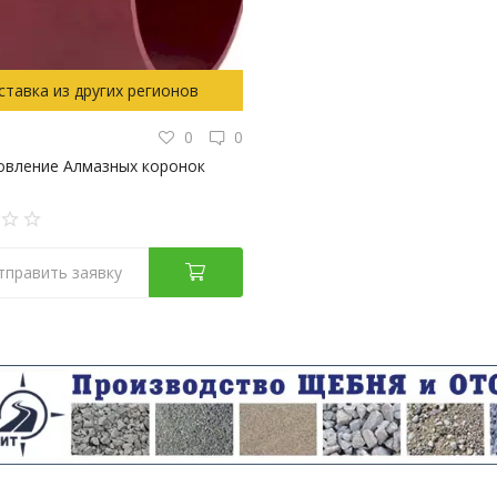
ставка из других регионов
0
0
овление Алмазных коронок
тправить заявку