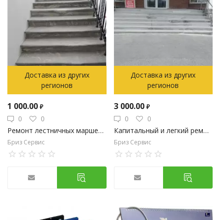
Доставка из других
Доставка из других
регионов
регионов
1 000.00
3 000.00
₽
₽
0
0
0
0
Ремонт лестничных маршей, реставрация сколов ступеней
Капитальный и легкий ремонт крылец. Ступеней, подступенков. Гранит,мрамор и керамогранит.
Бриз Сервис
Бриз Сервис