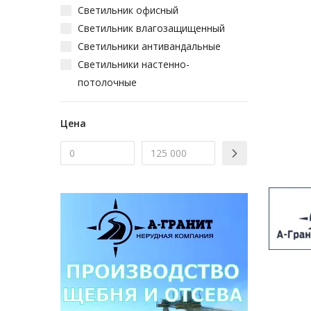
Светильник офисный
Светильник влагозащищенный
Светильники антивандальные
Светильники настенно-
потолочные
Светильник энергосберегающий
Уличные светильники
Цена
Рассеиватель для светильника
Трековый светодиодный
светильник
Светильник переносной
Светильник взрывозащищенный
Домашние светильники
Светильники для общественных
помещений
Светильники на штанге