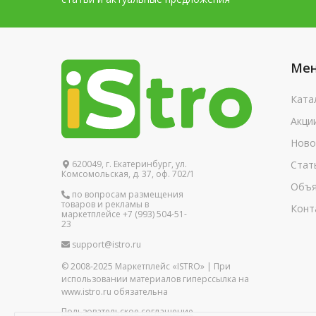
Ме
Ката
Акци
Ново
620049, г. Екатеринбург, ул.
Стат
Комсомольская, д. 37, оф. 702/1
Объя
по вопросам размещения
товаров и рекламы в
Конт
маркетплейсе +7 (993) 504-51-
23
support@istro.ru
© 2008-2025 Маркетплейс «ISTRO» | При
использовании материалов гиперссылка на
www.istro.ru обязательна
Пользовательское соглашение