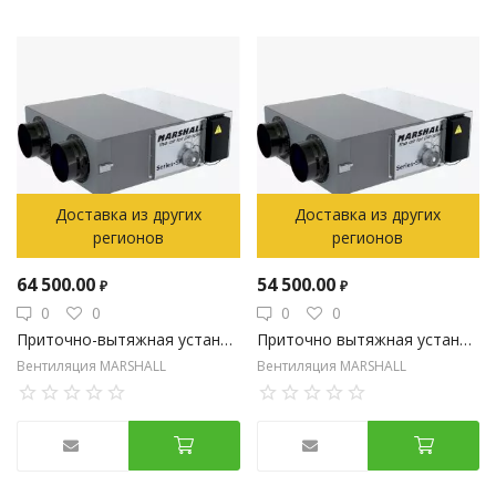
Доставка из других
Доставка из других
регионов
регионов
64 500.00
54 500.00
₽
₽
0
0
0
0
Приточно-вытяжная установка на 600 м3/час с пластинчатым рекуператором с электрическим нагревом
Приточно вытяжная установка на 480 м3/час с пластинчатым рекуператором и встроенной автоматикой
Вентиляция MARSHALL
Вентиляция MARSHALL