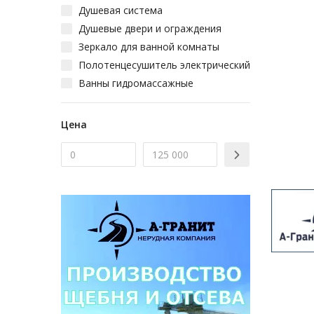
Душевая система
Душевые двери и ограждения
Зеркало для ванной комнаты
Полотенцесушитель электрический
Ванны гидромассажные
Душевые кабины
Мебель для ванных комнат
Цена
Полотенцесушитель водяной
Унитазы
Смесители для ванной комнаты
Смесители для кухни
Верхний душ, душевая лейка
Кран сантехнический
Шланг для душа
Водонагреватели проточные и
накопительные
Пьедестал под раковину