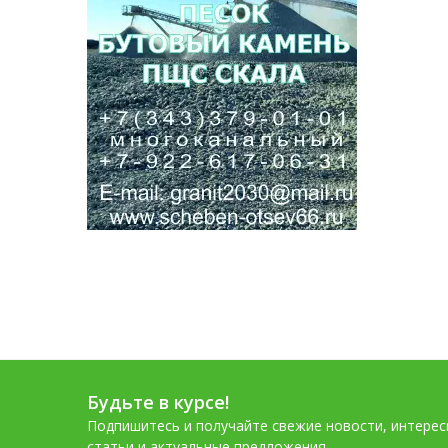
Биде
Сушилка для рук электрическая
Сушилка для белья потолочная
Умывальники
Шторы для ванной
Аксессуары для ванной комнаты
Раковины в ванную комнату
Ванны акриловые
Ванны чугунные
Ванны стальные
Экран под ванну
Панель для ванны
Ванны из камня
Комплектующие для сантехники
Будьте в курсе!
Подпишитесь и получайте свежие новости, интере
статьи и актуальные предложения