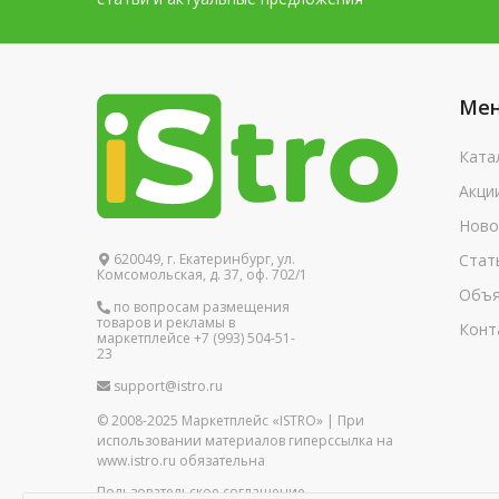
Ме
Ката
Акци
Ново
620049, г. Екатеринбург, ул.
Стат
Комсомольская, д. 37, оф. 702/1
Объя
по вопросам размещения
товаров и рекламы в
Конт
маркетплейсе +7 (993) 504-51-
23
support@istro.ru
© 2008-2025 Маркетплейс «ISTRO» | При
использовании материалов гиперссылка на
www.istro.ru обязательна
Пользовательское соглашение