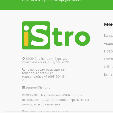
Ме
Ката
Акци
Ново
620049, г. Екатеринбург, ул.
Стат
Комсомольская, д. 37, оф. 702/1
Объя
по вопросам размещения
товаров и рекламы в
Конт
маркетплейсе +7 (993) 504-51-
23
support@istro.ru
© 2008-2025 Маркетплейс «ISTRO» | При
использовании материалов гиперссылка на
www.istro.ru обязательна
Пользовательское соглашение