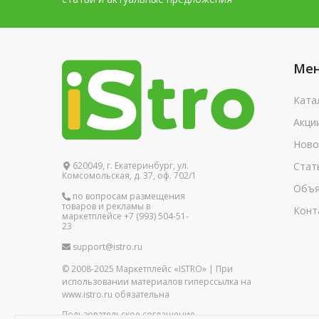
Ме
Ката
Акци
Ново
620049, г. Екатеринбург, ул.
Стат
Комсомольская, д. 37, оф. 702/1
Объя
по вопросам размещения
товаров и рекламы в
Конт
маркетплейсе +7 (993) 504-51-
23
support@istro.ru
© 2008-2025 Маркетплейс «ISTRO» | При
использовании материалов гиперссылка на
www.istro.ru обязательна
Пользовательское соглашение