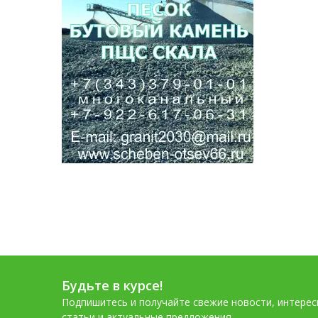
Самонесущий изолированный
провод СИП
Крепеж для кабеля
Кабельные смазки
Будьте в курсе!
Подпишитесь и получайте свежие новости, интере
статьи и актуальные предложения