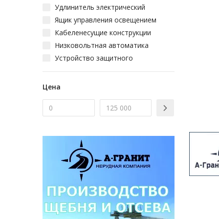
Удлинитель электрический
Ящик управления освещением
Кабеленесущие конструкции
Низковольтная автоматика
Устройство защитного
отключения УЗО
Арматура для СИП
Цена
Предохранители
Щит распределительный
электрический
Электроустановочное
оборудование
Стабилизаторы напряжения
Электросчётчики
Шкаф управления и автоматики
Электрофурнитура
Электрические провода и кабели