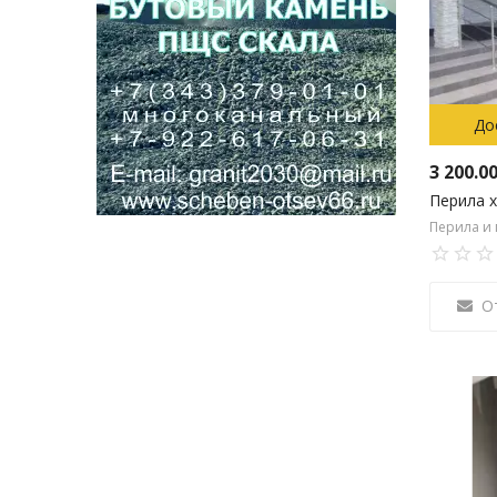
До
3 200.0
Перила 
Перила и
О