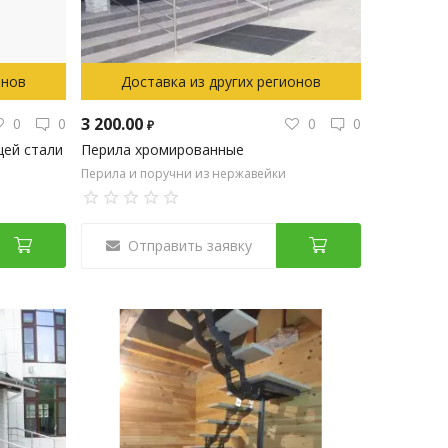
онов
Доставка из других регионов
3 200.00
0
0
0
0
₽
ей стали
Перила хромированные
Перила и поручни из нержавейки
Отправить заявку