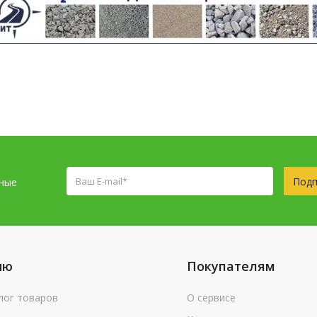
Подп
сные
ню
Покупателям
лог товаров
О сервисе