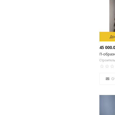
До
45 000.
Строител
О