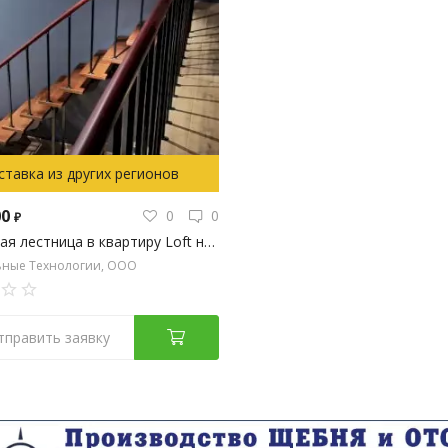
ставка из других регионов
00
0
0
₽
Модульная лестница в квартиру Loft на металлокаркасе
ьные Технологии, ООО
тправить заявку