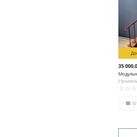
До
35 000.
Строител
О