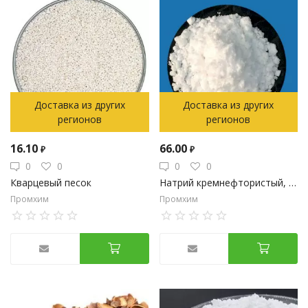
Доставка из других
Доставка из других
регионов
регионов
16.10
66.00
₽
₽
0
0
0
0
Кварцевый песок
Натрий кремнефтористый, технический
Промхим
Промхим