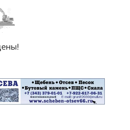
дены!