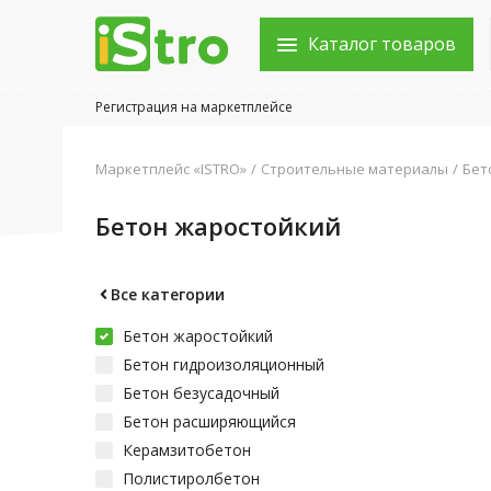
Каталог товаров
Регистрация на маркетплейсе
Войти в аккаунт
Маркетплейс «ISTRO»
Строительные материалы
Бет
Каталог товаров
Бетон жаростойкий
Акции
Новости
Все категории
Бетон жаростойкий
Статьи
Бетон гидроизоляционный
Объявления
Бетон безусадочный
Бетон расширяющийся
Контакты
Керамзитобетон
Полистиролбетон
Город: Колумбус