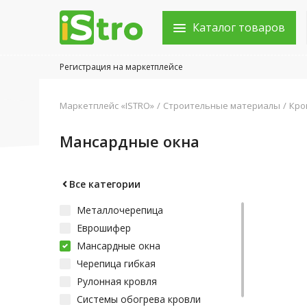
Каталог товаров
Регистрация на маркетплейсе
Войти в аккаунт
Маркетплейс «ISTRO»
Строительные материалы
Кро
Каталог товаров
Мансардные окна
Акции
Новости
Все категории
Металлочерепица
Статьи
Еврошифер
Объявления
Мансардные окна
Черепица гибкая
Контакты
Рулонная кровля
Системы обогрева кровли
Город: Колумбус