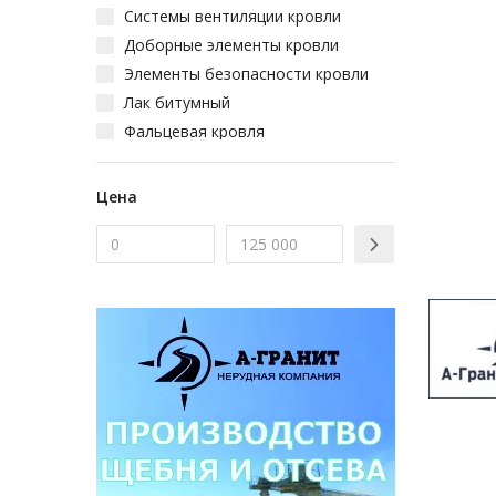
Системы вентиляции кровли
Доборные элементы кровли
Элементы безопасности кровли
Лак битумный
Фальцевая кровля
Мастики кровельные
Натуральная черепица
Цена
Клей кровельный
Конек для кровли
Флюгер
Гвоздь для кровли
Шифер
Лист оцинкованный для кровли
Черепица битумная
Битум кровельный