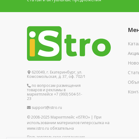
Ме
Ката
Акци
Ново
620049, г. Екатеринбург, ул.
Стат
Комсомольская, д. 37, оф. 702/1
Объя
по вопросам размещения
товаров и рекламы в
Конт
маркетплейсе +7 (993) 504-51-
23
support@istro.ru
© 2008-2025 Маркетплейс «ISTRO» | При
использовании материалов гиперссылка на
www.istro.ru обязательна
Пользовательское соглашение