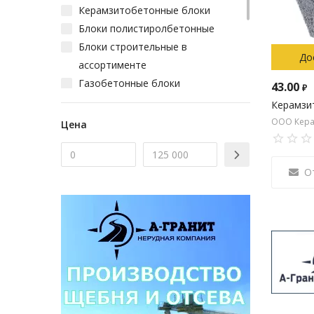
Керамзитобетонные блоки
Блоки полистиролбетонные
Блоки строительные в
До
ассортименте
Газобетонные блоки
43.00
₽
Кирпич строительный
Керамзи
Кирпич облицовочный
ООО Кера
Цена
Пазогребневые гипсовые блоки
Пескоблоки
О
Клинкерный кирпич