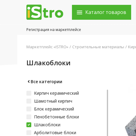
Каталог товаров
Регистрация на маркетплейсе
Войти в аккаунт
Маркетплейс «ISTRO»
Строительные материалы
Кир
Каталог товаров
Шлакоблоки
Акции
Новости
Все категории
Кирпич керамический
Статьи
Шамотный кирпич
Объявления
Блок керамический
Пенобетонные блоки
Контакты
Шлакоблоки
Арболитовые блоки
Город: Колумбус