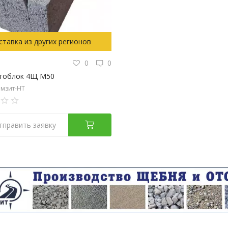
ставка из других регионов
0
0
тоблок 4Щ М50
мзит-НТ
тправить заявку