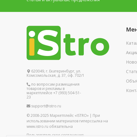
Ме
Ката
Акци
Ново
620049, г. Екатеринбург, ул.
Стат
Комсомольская, д. 37, оф. 702/1
Объя
по вопросам размещения
товаров и рекламы в
Конт
маркетплейсе +7 (993) 504-51-
23
support@istro.ru
© 2008-2025 Маркетплейс «ISTRO» | При
использовании материалов гиперссылка на
www.istro.ru обязательна
Пользовательское соглашение