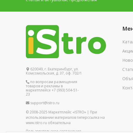
Ме
Ката
Акци
Ново
620049, г. Екатеринбург, ул.
Стат
Комсомольская, д. 37, оф. 702/1
Объя
по вопросам размещения
товаров и рекламы в
Конт
маркетплейсе +7 (993) 504-51-
23
support@istro.ru
© 2008-2025 Маркетплейс «ISTRO» | При
использовании материалов гиперссылка на
www.istro.ru обязательна
Пользовательское соглашение