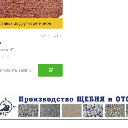
ставка из других регионов
0
0
т
мзит-НТ
тправить заявку