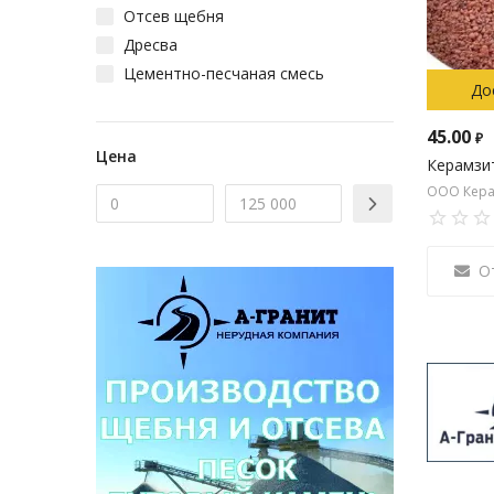
Отсев щебня
Дресва
Цементно-песчаная смесь
До
45.00
₽
Цена
Керамзи
ООО Кера
О