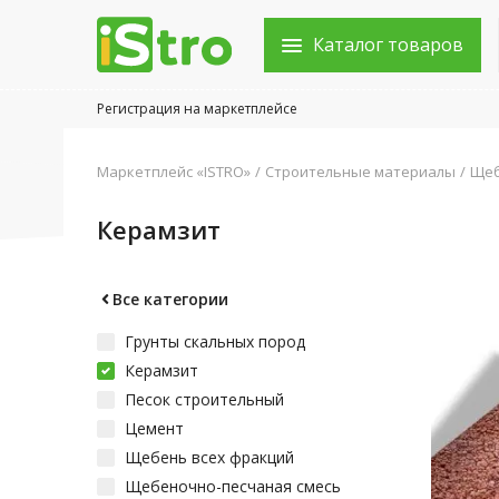
Каталог товаров
Регистрация на маркетплейсе
Войти в аккаунт
Маркетплейс «ISTRO»
Строительные материалы
Щеб
Каталог товаров
Керамзит
Акции
Новости
Все категории
Грунты скальных пород
Статьи
Керамзит
Объявления
Песок строительный
Цемент
Контакты
Щебень всех фракций
Щебеночно-песчаная смесь
Город: Колумбус